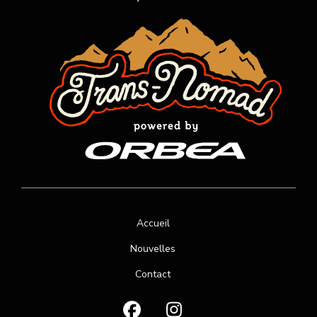
Accueil
Nouvelles
Contact
F
I
a
n