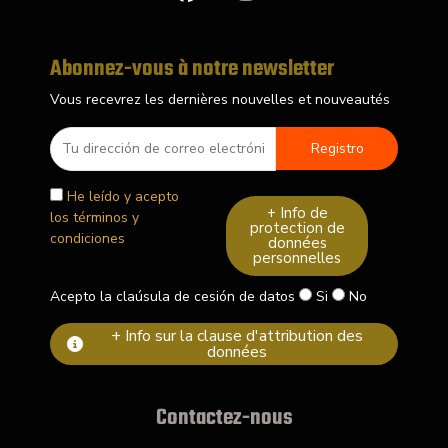
c
s
e
t
b
a
Abonnez-vous à notre newsletter
o
g
Vous recevrez les dernières nouvelles et nouveautés
o
r
k
a
m
He leído y acepto
+ Info de
los términos y
protection de
condiciones
données
personnelles
Acepto la claúsula de cesión de datos
Si
No
+ Info sur la clause d'attribution des
données
Contactez-nous