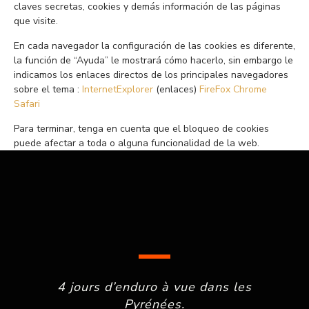
claves secretas, cookies y demás información de las páginas
que visite.
En cada navegador la configuración de las cookies es diferente,
la función de “Ayuda” le mostrará cómo hacerlo, sin embargo le
indicamos los enlaces directos de los principales navegadores
sobre el tema :
InternetExplorer
(enlaces)
FireFox
Chrome
Safari
Para terminar, tenga en cuenta que el bloqueo de cookies
puede afectar a toda o alguna funcionalidad de la web.
4 jours d’enduro à vue dans les
Pyrénées.