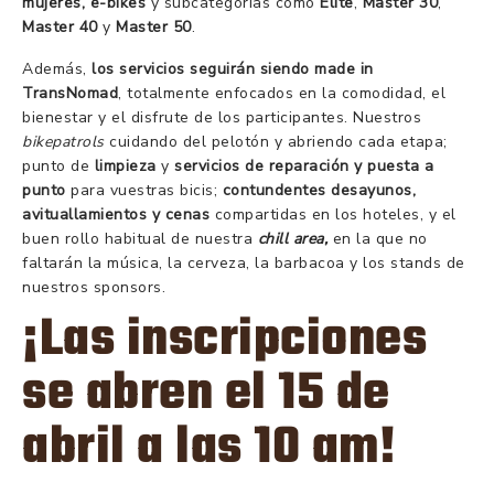
mujeres, e-bikes
y subcategorías como
Élite
,
Master 30
,
Master 40
y
Master 50
.
Además,
los servicios seguirán siendo made in
TransNomad
, totalmente enfocados en la comodidad, el
bienestar y el disfrute de los participantes. Nuestros
bikepatrols
cuidando del pelotón y abriendo cada etapa;
punto de
limpieza
y
servicios de reparación y puesta a
punto
para vuestras bicis;
contundentes desayunos,
avituallamientos y cenas
compartidas en los hoteles, y el
buen rollo habitual de nuestra
chill area,
en la que no
faltarán la música, la cerveza, la barbacoa y los stands de
nuestros sponsors.
¡Las inscripciones
se abren el 15 de
abril a las 10 am!