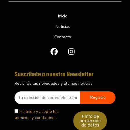
Inicio
Noticias
Contacto
F
I
a
n
c
s
e
t
b
a
Suscríbete a nuestra Newsletter
o
g
Recibirás las novedades y últimas noticias
o
r
k
a
m
He leído y acepto los
+ Info de
términos y condiciones
protección
de datos