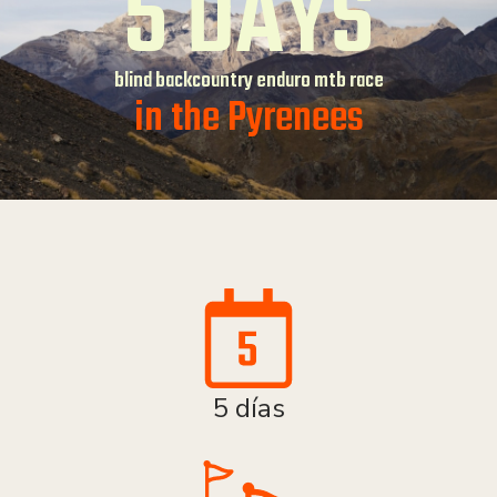
5 DAYS
blind backcountry enduro mtb race
in the Pyrenees
5 días